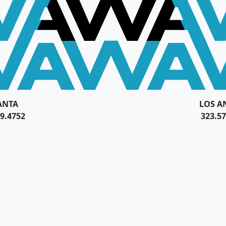
ANTA
LOS A
9.4752
323.57