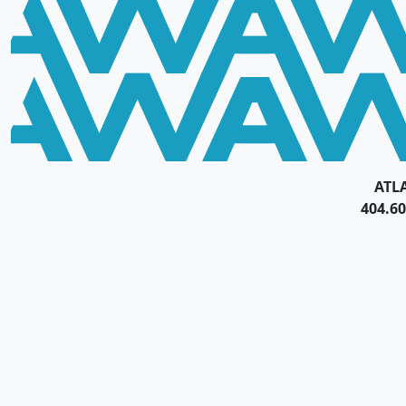
ATL
404.60