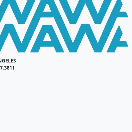
NGELES
7.3811